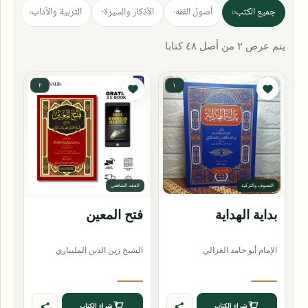
جميع الكتب
أصول الفقه
الأذكار والسيرة
التربية والآداب
الت
٥
٣
١
٤٨
يتم عرض ٢ من أصل ٤٨ كتابا
٢
١
التصوف والتزكية
الفقه الشافعي
بداية الهداية
فتح المعين
الإمام أبو حامد الغزالي
الشيخ زين الدين المليباري
شراء الكتاب
شراء الكتاب