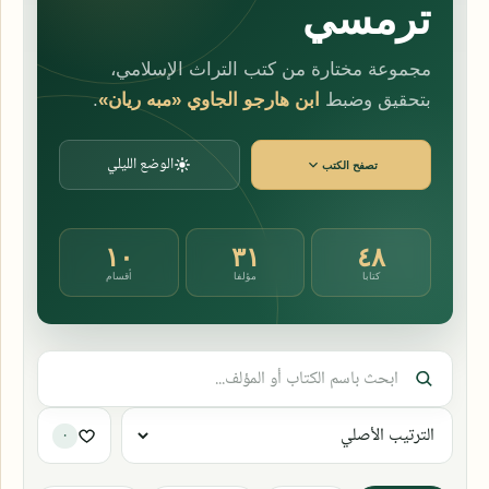
ترمسي
مجموعة مختارة من كتب التراث الإسلامي،
بتحقيق وضبط
ابن هارجو الجاوي «مبه ريان»
.
الوضع الليلي
تصفح الكتب
١٠
٣١
٤٨
كتابا
مؤلفا
أقسام
٠