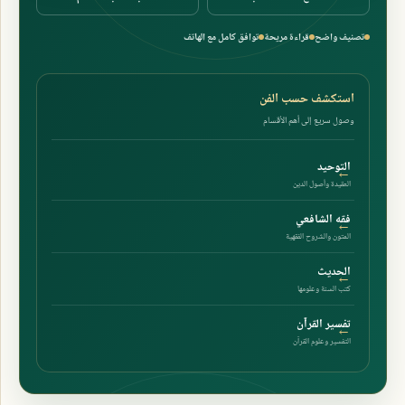
تصنيف واضح
قراءة مريحة
توافق كامل مع الهاتف
استكشف حسب الفن
وصول سريع إلى أهم الأقسام
التوحيد
العقيدة وأصول الدين
فقه الشافعي
المتون والشروح الفقهية
الحديث
كتب السنة وعلومها
تفسير القرآن
التفسير وعلوم القرآن