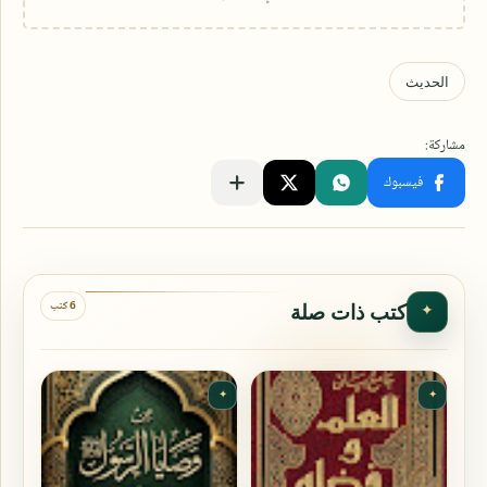
6 كتب
كتب ذات صلة
✦
✦
✦