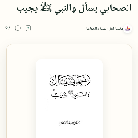
الصحابي يسأل والنبي ﷺ يجيب