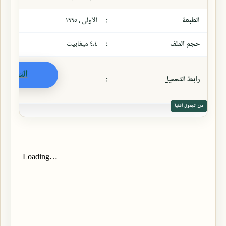
الطبعة
:
الأولى ، ١٩٩٥
حجم الملف
:
٤،٤ ميغابيت
التحميل
رابط التحميل
: