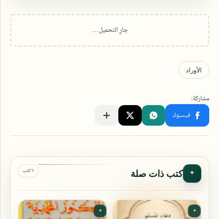
٦ كتب
كتب ذات صلة
✦
✦
✦