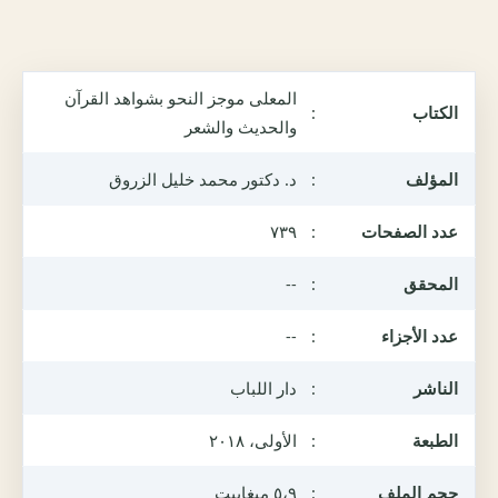
المعلى موجز النحو بشواهد القرآن
الكتاب
:
والحديث والشعر
المؤلف
:
د. دكتور محمد خليل الزروق
عدد الصفحات
:
٧٣٩
المحقق
:
--
عدد الأجزاء
:
--
الناشر
:
دار اللباب
الطبعة
:
الأولى، ٢٠١٨
حجم الملف
:
٥،٩ ميغابيت