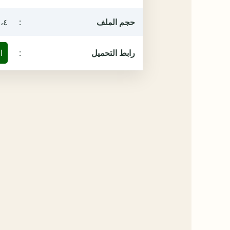
حجم الملف
:
١،٤ ميغ
رابط التحميل
:
ا