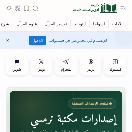
للإنضمام في مجموعتي في فيسبوك..
الدخول
فيسبوك
ثريدز
تليجرام
تويتر
شوبي
فهرس الإصدارات المحققة
إصدارات مكتبة ترمسي