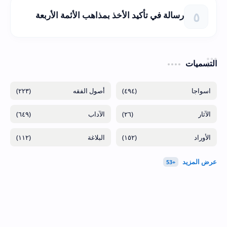
رسالة في تأكيد الأخذ بمذاهب الأئمة الأربعة
التسميات
(٢٢٣)
(٤٩٤)
(٦٤٩)
(٢٦)
(١١٢)
(١٥٢)