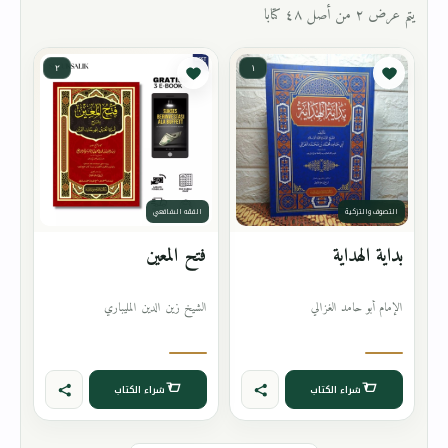
يتم عرض ٢ من أصل ٤٨ كتابا
٢
١
التصوف والتزكية
الفقه الشافعي
بداية الهداية
فتح المعين
الإمام أبو حامد الغزالي
الشيخ زين الدين المليباري
شراء الكتاب
شراء الكتاب