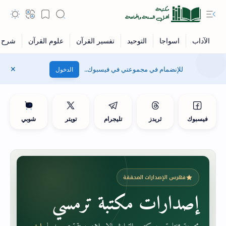
للإنضمام في مجموعتي في فيسبوك..
الدخول
فيسبوك
ثريدز
تليجرام
تويتر
شوبي
فهرس الإصدارات المحققة
إصدارات مكتبة ترمسي