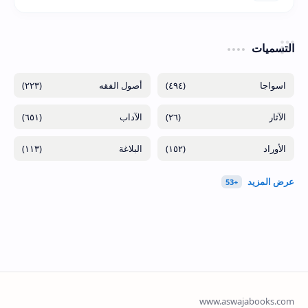
التسميات
(٢٢٣)
(٤٩٤)
(٦٥١)
(٢٦)
(١١٣)
(١٥٢)