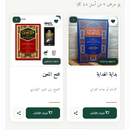
يتم عرض ٢ من أصل ٤٨ كتابا
٢
١
التصوف والتزكية
الفقه الشافعي
بداية الهداية
فتح المعين
الإمام أبو حامد الغزالي
الشيخ زين الدين المليباري
شراء الكتاب
شراء الكتاب