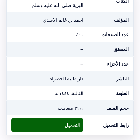
الكتاب
:
البرية صلى الله عليه وسلم
المؤلف
:
احمد بن غانم الأسدي
عدد الصفحات
:
٤٠١
المحقق
:
--
عدد الأجزاء
:
--
الناشر
:
دار طيبة الخضراء
الطبعة
:
الثالثة، ١٤٤٤ ھ
حجم الملف
:
٣١،١ ميغابيت
التحميل
رابط التحميل
: