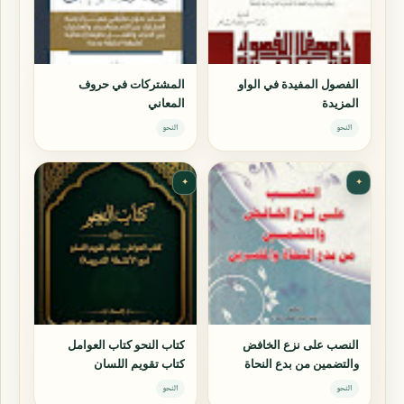
الفصول المفيدة في الواو
المشتركات في حروف
المزيدة
المعاني
النحو
النحو
✦
✦
النصب على نزع الخافض
كتاب النحو كتاب العوامل
والتضمين من بدع النحاة
كتاب تقويم اللسان
والمفسرين
النحو
النحو