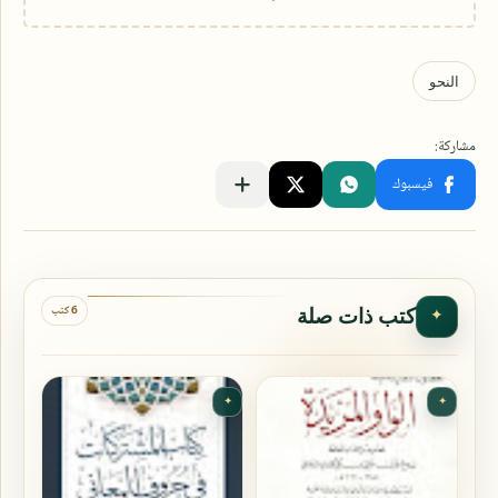
6 كتب
كتب ذات صلة
✦
✦
✦