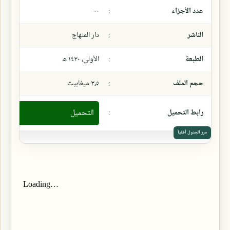
عدد الأجزاء
:
--
الناشر
:
دار المنهاج
الطبعة
:
الأولى، ١٤٣٠ ھ
حجم الملف
:
٣،٥ ميغابيت
رابط التحميل
:
التحميل