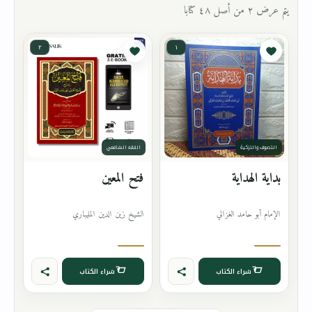
يتم عرض ٢ من أصل ٤٨ كتابا
٢
١
التصوف والتزكية
الفقه الشافعي
بداية الهداية
فتح المعين
الإمام أبو حامد الغزالي
الشيخ زين الدين المليباري
شراء الكتاب
شراء الكتاب