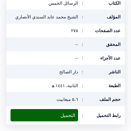
الكتاب
:
الرسائل الخمس
المؤلف
:
الشيخ محمد عابد السندي الأنصاري
عدد الصفحات
:
٢٧٨
المحقق
:
--
عدد الأجزاء
:
--
الناشر
:
دار الصالح
الطبعة
:
الثانية، ١٤٤١ ھ
حجم الملف
:
٥،٦ ميغابيت
التحميل
رابط التحميل
: