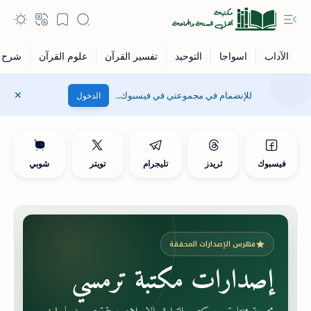
للإنضمام في مجموعتي في فيسبوك..
الدخول
فيسبوك
ثريدز
تليجرام
تويتر
شوبي
فهرس الإصدارات المحققة
إصدارات مكتبة ترمسي