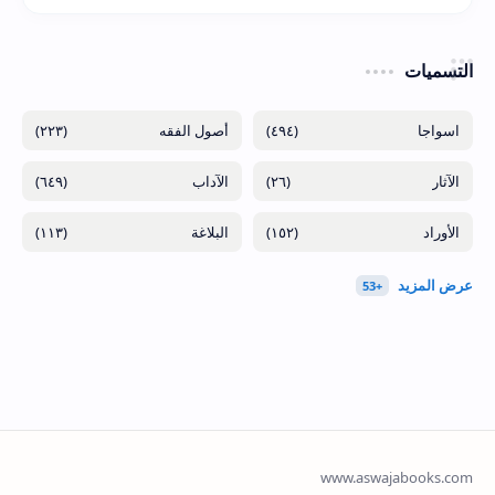
التسميات
(٢٢٣)
(٤٩٤)
(٦٤٩)
(٢٦)
(١١٣)
(١٥٢)