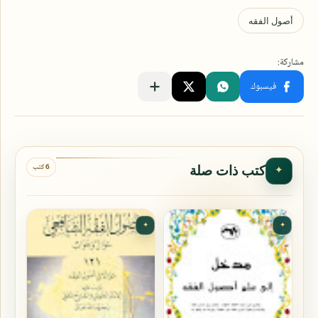
6 كتب
كتب ذات صلة
✦
✦
✦