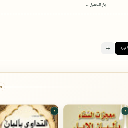
6 كتب
✦
✦