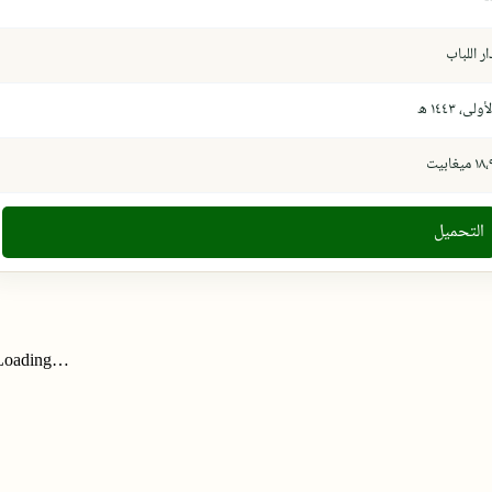
ار اللباب
أولى، ١٤٤٣ ھ
١٨ ميغابيت
التحميل