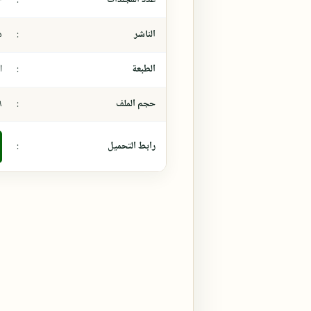
الناشر
:
د
الطبعة
:
ال
حجم الملف
:
،٩
رابط التحميل
: