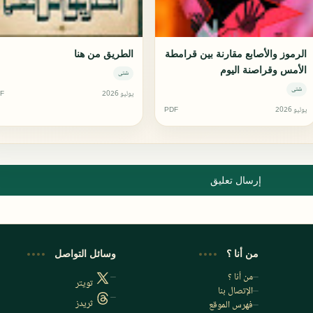
الرموز والأصابع مقارنة بين قرامطة
الطريق من هنا
الأمس وقراصنة اليوم
شتى
شتى
يوليو 2026
F
يوليو 2026
PDF
إرسال تعليق
من أنا ؟
وسائل التواصل
من أنا ؟
تويتر
الإتصال بنا
ثريدز
فهرس الموقع