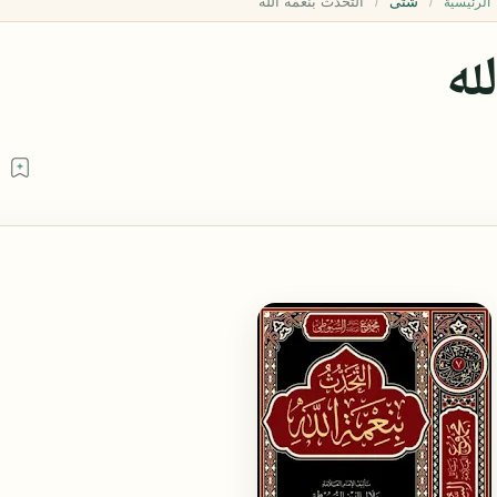
شتى
الرئيسية
له