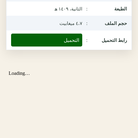
الطبعة
:
الثانية، ١٤٠٩ ھ
حجم الملف
:
٤،٧ ميغابيت
التحميل
رابط التحميل
: