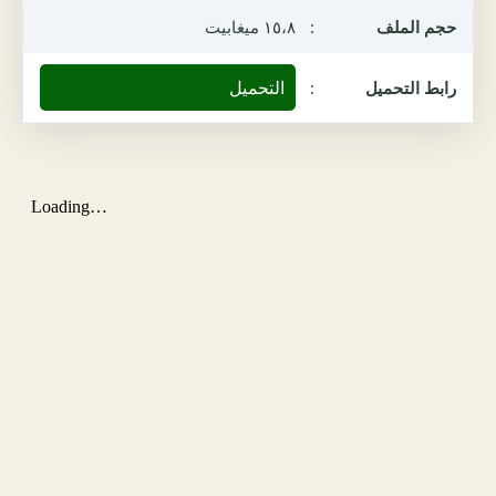
حجم الملف
:
١٥،٨ ميغابيت
التحميل
رابط التحميل
: