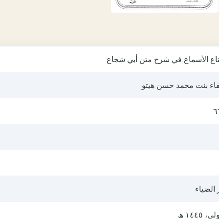
تاع الأسماع في شرح متن أبي شجاع
اء بنت محمد حسن هيتو
٦
 الضياء
ى، ١٤٤٥ ھ