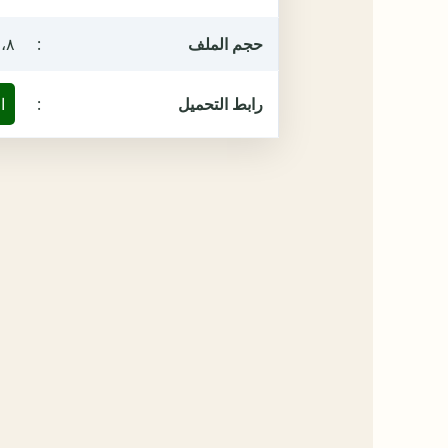
حجم الملف
:
١٠،٨ م
رابط التحميل
:
ا