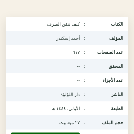
الكتاب
:
كيف تتقن الصرف
المؤلف
:
أحمد إسكندر
عدد الصفحات
:
٦١٧
المحقق
:
--
عدد الأجزاء
:
--
الناشر
:
دار اللؤلؤة
الطبعة
:
الأولى، ١٤٤٤ ھ
حجم الملف
:
٢٧ ميغابيت