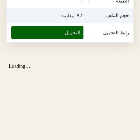
الطبعة
:
--
حجم الملف
:
٩،٢ ميغابيت
التحميل
رابط التحميل
: