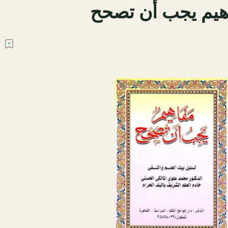
هيم يجب أن تصحح