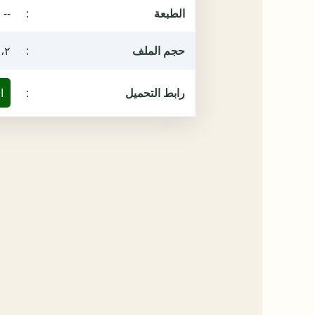
الطبعة
:
--
حجم الملف
:
٦،٢ ميغ
رابط التحميل
:
ا