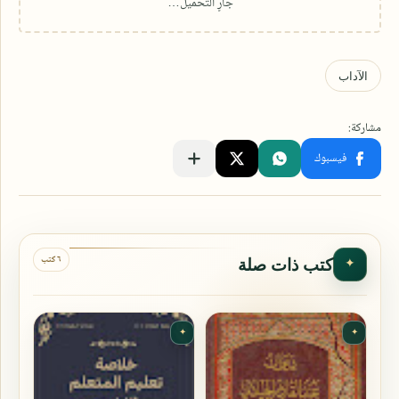
٦ كتب
كتب ذات صلة
✦
✦
✦