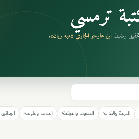
بة ترمسي
بتحقيق وضبط
ابن هارجو الجاوي «مبه ريان»
.
التربية والآداب
التصوف والتزكية
الحديث وعلومه
الرقائق 
٧
٦
٥