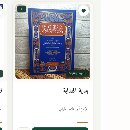
١
التصوف والتزكية
ا
بداية الهداية
فت
الإمام أبو حامد الغزالي
ال