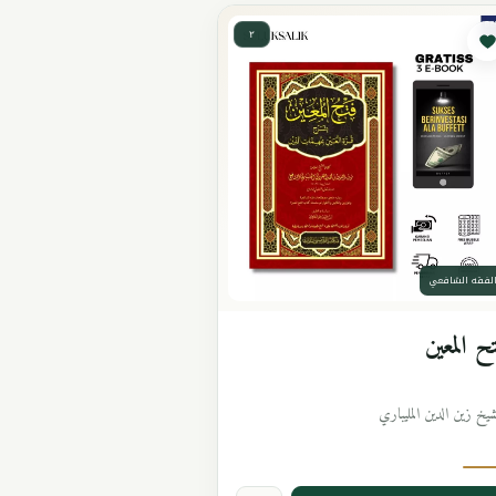
٢
لفقه الشافعي
ح المعين
شيخ زين الدين المليباري