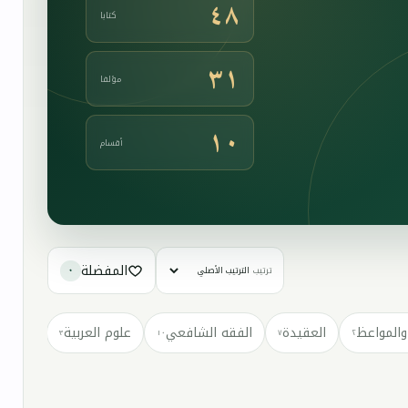
٤٨
كتابا
٣١
مؤلفا
١٠
أقسام
المفضلة
ترتيب
٠
والمواعظ
العقيدة
الفقه الشافعي
علوم العربية
كتب مت
٣
١٠
٧
٢