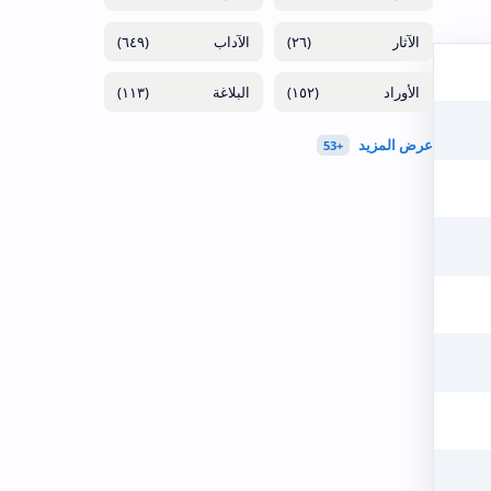
(٦٤٩)
(٢٦)
(١١٣)
(١٥٢)