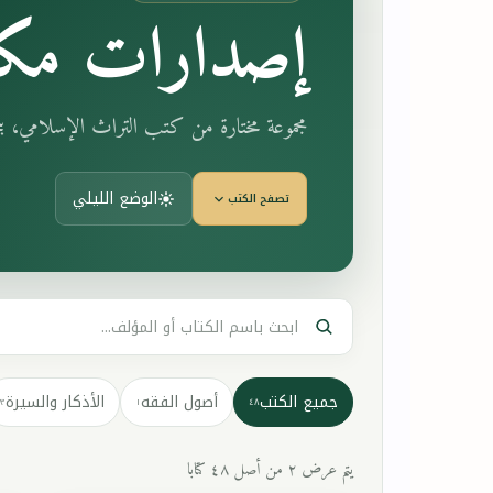
إصدارات مكت
مجموعة مختارة من كتب التراث الإسلامي، 
الوضع الليلي
تصفح الكتب
جميع الكتب
أصول الفقه
الأذكار والسيرة
٣
١
٤٨
يتم عرض ٢ من أصل ٤٨ كتابا