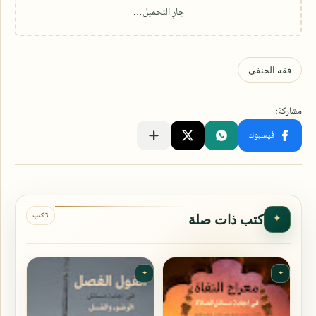
٦ كتب
كتب ذات صلة
✦
✦
✦