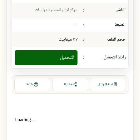
الناشر
:
مركز انوار العلماء للدراسات
الطبعة
:
--
حجم الملف
:
٢،٧ ميغابيت
رابط التحميل
:
التحميل
نسخ التوثيق
مشاركة
طباعة