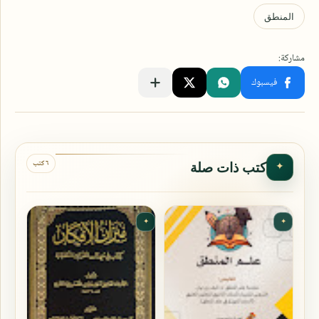
٦ كتب
كتب ذات صلة
✦
✦
✦