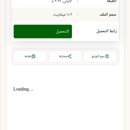
الطبعة
:
الأولى، ٢٠٢٤ م
حجم الملف
:
١١،٩ ميغابيت
رابط التحميل
:
التحميل
نسخ التوثيق
مشاركة
طباعة