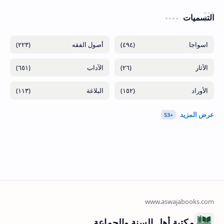
التسميات
(٢٢٣)
(٤٩٤)
(٦٥١)
(٢٦)
(١١٣)
(١٥٢)
مكتبة أهل السنة والجماعة