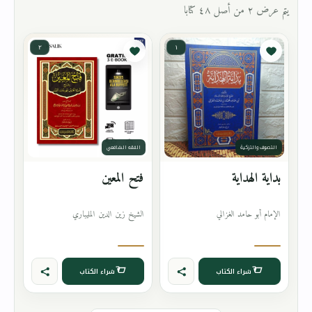
يتم عرض ٢ من أصل ٤٨ كتابا
٢
١
التصوف والتزكية
الفقه الشافعي
بداية الهداية
فتح المعين
الإمام أبو حامد الغزالي
الشيخ زين الدين المليباري
شراء الكتاب
شراء الكتاب