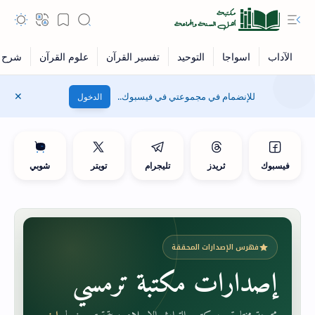
للإنضمام في مجموعتي في فيسبوك..
الدخول
فيسبوك
ثريدز
تليجرام
تويتر
شوبي
فهرس الإصدارات المحققة
إصدارات مكتبة ترمسي