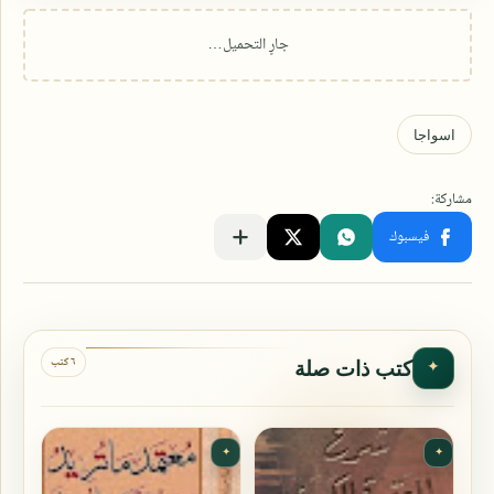
٦ كتب
كتب ذات صلة
✦
✦
✦