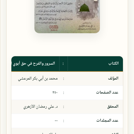
الكتاب
:
السرور والفرح في حق أبوي النبي 
المؤلف
:
محمد بن أبي بكر المرعشي
عدد الصفحات
:
٣٥٠
المحقق
:
د. علي رمضان الأزهري
عدد المجلدات
:
--