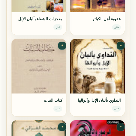
عقوبة أهل الكبائر
معجزات الشفاء بألبان الإبل
شتى
شتى
✦
✦
التداوي بألبان الإبل وأبوالها
كتاب النبات
شتى
شتى
✦
✦