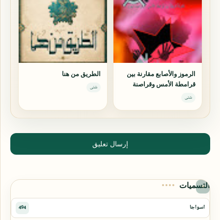
الرموز والأصابع مقارنة بين
الطريق من هنا
قرامطة الأمس وقراصنة
شتى
اليوم
شتى
إرسال تعليق
التسميات