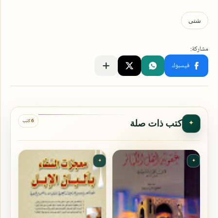
6 كتب
كتب ذات صلة
✦
✦
✦