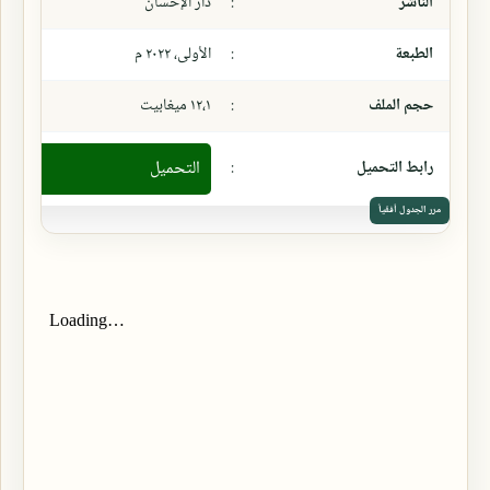
الناشر
:
دار الإحسان
الطبعة
:
الأولى، ٢٠٢٢ م
حجم الملف
:
١٢،١ ميغابيت
رابط التحميل
:
التحميل