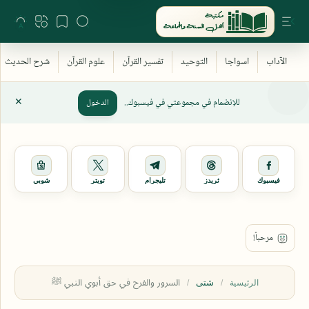
للإنضمام في مجموعتي في فيسبوك..
الدخول
فيسبوك
ثريدز
تليجرام
تويتر
شوبي
شتى
الرئيسية