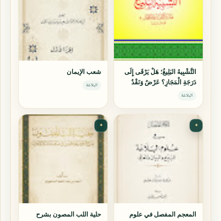
التَّشْبِيهُ البَلِيغُ؛ هَلْ يَرْقَى إِلَى
شعب الإيمان
دَرَجَةِ الْمَجَازِ؟ عَرْضٌ وَنَقْدٌ
البلاغة
البلاغة
✦
✦
المعجم المفصل في علوم
حلية اللب المصون بشرح