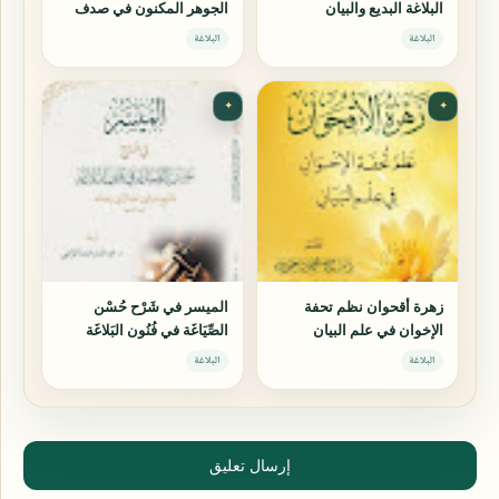
البلاغة البديع والبيان
الجوهر المكنون في صدف
والمعاني
الثلاثة الفنون
البلاغة
البلاغة
✦
✦
زهرة أقحوان نظم تحفة
الميسر في شَرْح حُسْن
الإخوان في علم البيان
الصِّيَاغَة في فُنُون البَلاغَة
البلاغة
البلاغة
إرسال تعليق