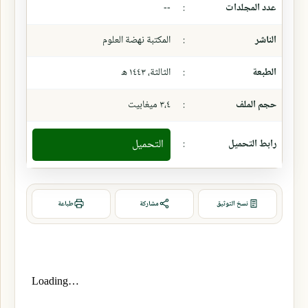
عدد المجلدات
:
--
الناشر
:
المكتبة نهضة العلوم
الطبعة
:
الثالثة، ١٤٤٣ ھ
حجم الملف
:
٣،٤ ميغابيت
رابط التحميل
:
التحميل
نسخ التوثيق
مشاركة
طباعة