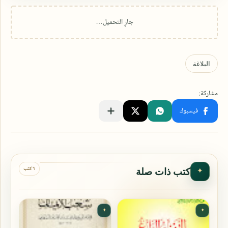
٦ كتب
كتب ذات صلة
✦
✦
✦