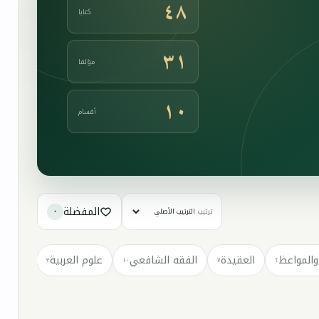
٤٨
كتابا
٣١
مؤلفا
١٠
أقسام
المفضلة
ترتيب
٠
والمواعظ
العقيدة
الفقه الشافعي
علوم العربية
كتب مت
٣
١٠
٧
٢