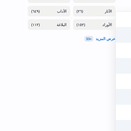
(٦٤٩)
(٢٦)
(١١٢)
(١٥٢)