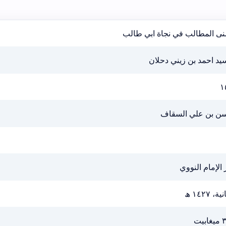
نى المطالب في نجاة ابي طالب
يد احمد بن زيني دحلان
١
ن بن علي السقاف
 الإمام النووي
ية، ١٤٢٧ ھ
ابيت