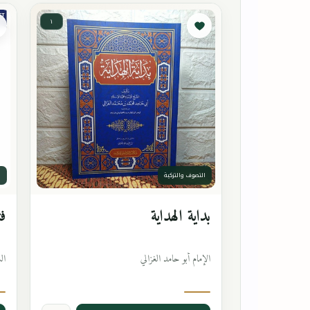
١
التصوف والتزكية
ا
بداية الهداية
فت
الإمام أبو حامد الغزالي
ال