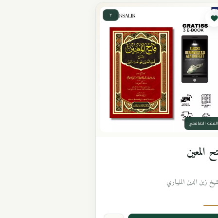
٢
لفقه الشافعي
ح المعين
شيخ زين الدين المليباري