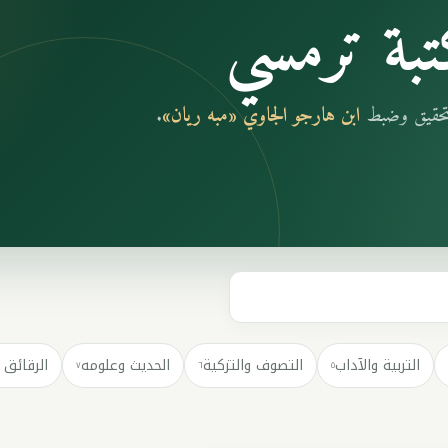
بة ترمسي
بتحقيق وضبط
ابن هارجو الجاوي «مبه ريان»
.
التربية والآداب
التصوف والتزكية
الحديث وعلومه
الرقائق 
٧
٦
٥