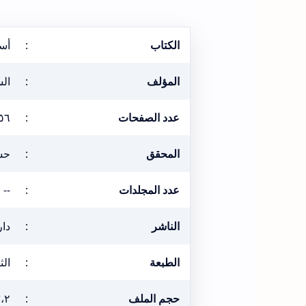
الكتاب
:
أس
المؤلف
:
الس
عدد الصفحات
:
٥٦
المحقق
:
حس
عدد المجلدات
:
--
الناشر
:
دار
الطبعة
:
الثان
حجم الملف
:
٣،٢ ميغ