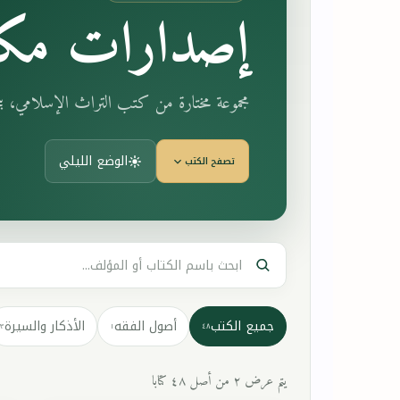
إصدارات مكت
مجموعة مختارة من كتب التراث الإسلامي، 
الوضع الليلي
تصفح الكتب
جميع الكتب
أصول الفقه
الأذكار والسيرة
٣
١
٤٨
يتم عرض ٢ من أصل ٤٨ كتابا