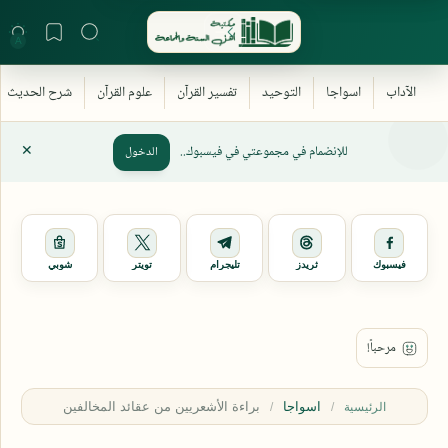
للإنضمام في مجموعتي في فيسبوك..
الدخول
فيسبوك
ثريدز
تليجرام
تويتر
شوبي
اسواجا
الرئيسية