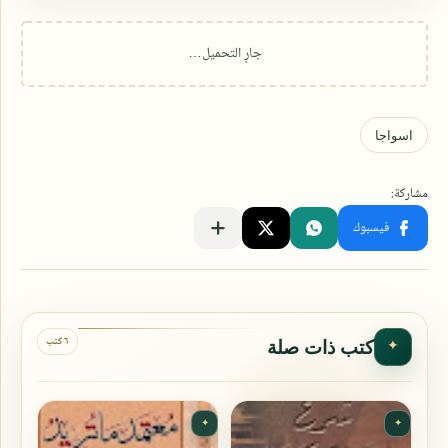
٦ كتب
كتب ذات صلة
✦
✦
✦