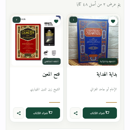
يتم عرض ٢ من أصل ٤٨ كتابا
٢
١
التصوف والتزكية
الفقه الشافعي
بداية الهداية
فتح المعين
الإمام أبو حامد الغزالي
الشيخ زين الدين المليباري
شراء الكتاب
شراء الكتاب