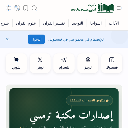
للإنضمام في مجموعتي في فيسبوك..
الدخول
فيسبوك
ثريدز
تليجرام
تويتر
شوبي
فهرس الإصدارات المحققة
إصدارات مكتبة ترمسي