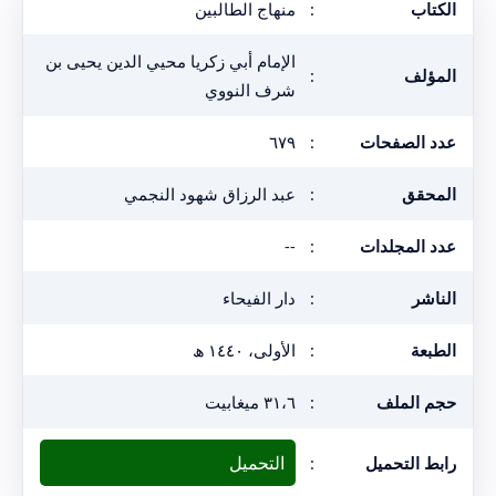
الكتاب
:
منهاج الطالبين
الإمام أبي زكريا محيي الدين يحيى بن
المؤلف
:
شرف النووي
عدد الصفحات
:
٦٧٩
المحقق
:
عبد الرزاق شهود النجمي
عدد المجلدات
:
--
الناشر
:
دار الفيحاء
الطبعة
:
الأولى، ١٤٤٠ ھ
حجم الملف
:
٣١،٦ ميغابيت
التحميل
رابط التحميل
: