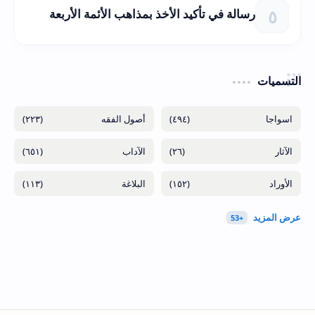
رسالة في تأكيد الأخذ بمذاهب الأئمة الأربعة
التسميات
(٢٢٣)
(٤٩٤)
(٦٥١)
(٢٦)
(١١٣)
(١٥٢)