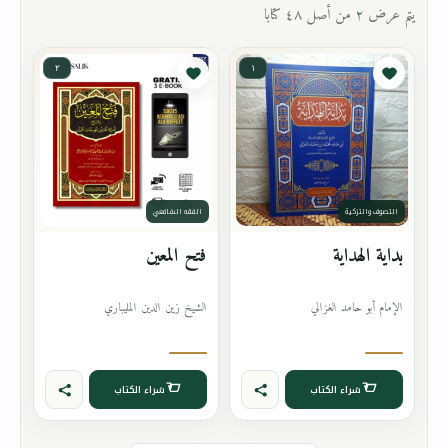
يتم عرض ٢ من أصل ٤٨ كتابا
٢
١
التصوف والتزكية
الفقه الشافعي
بداية الهداية
فتح المعين
الإمام أبو حامد الغزالي
الشيخ زين الدين المليباري
شراء الكتاب
شراء الكتاب