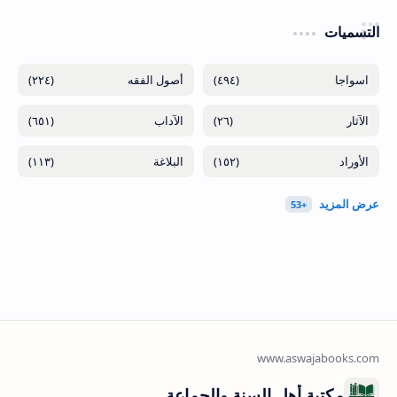
التسميات
(٢٢٤)
(٤٩٤)
(٦٥١)
(٢٦)
(١١٣)
(١٥٢)
مكتبة أهل السنة والجماعة