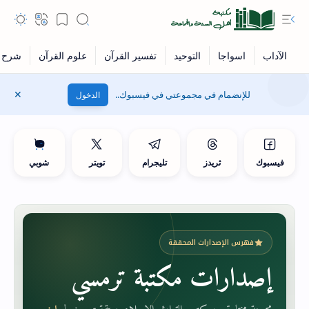
للإنضمام في مجموعتي في فيسبوك..
الدخول
فيسبوك
ثريدز
تليجرام
تويتر
شوبي
فهرس الإصدارات المحققة
إصدارات مكتبة ترمسي