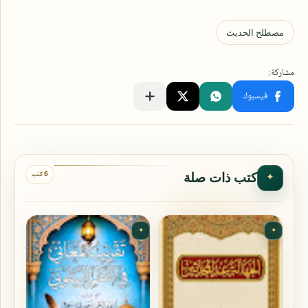
6 كتب
كتب ذات صلة
✦
✦
✦