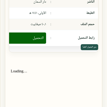
الناشر
:
دار السمان
الطبعة
:
الأولى، ١٤٤١ ھ
حجم الملف
:
٤٠،١ ميغابيت
رابط التحميل
:
التحميل