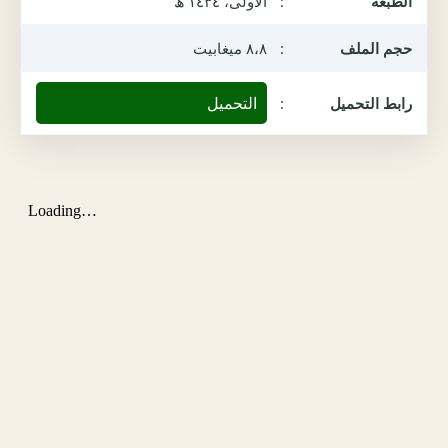
الطبعة
:
الأولى، ١٤٣٤ ھ
حجم الملف
:
٨،٨ ميغابيت
التحميل
رابط التحميل
: