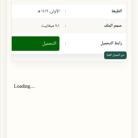
الطبعة
:
الأولى، ١٤١٩ ھ
حجم الملف
:
٧،١ ميغابيت
رابط التحميل
:
التحميل