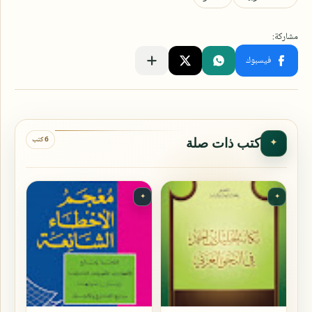
6 كتب
كتب ذات صلة
✦
✦
✦