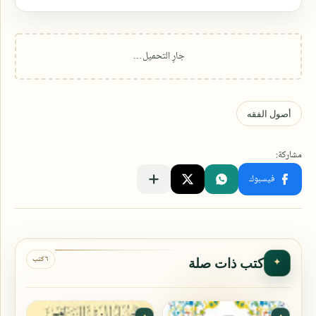
٦ كتب
كتب ذات صلة
✦