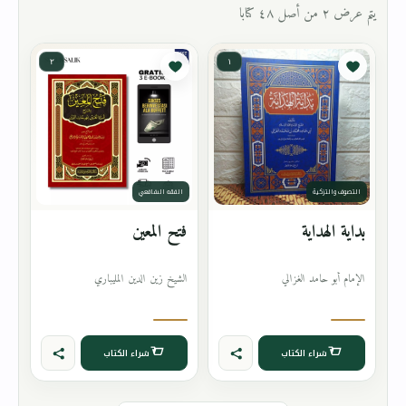
يتم عرض ٢ من أصل ٤٨ كتابا
٢
١
التصوف والتزكية
الفقه الشافعي
بداية الهداية
فتح المعين
الإمام أبو حامد الغزالي
الشيخ زين الدين المليباري
شراء الكتاب
شراء الكتاب