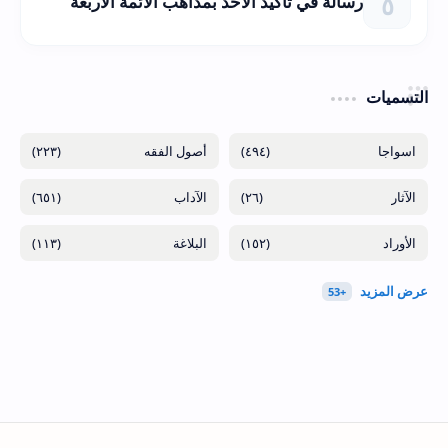
رسالة في تأكيد الأخذ بمذاهب الأئمة الأربعة
التسميات
(٢٢٣)
(٤٩٤)
(٦٥١)
(٢٦)
(١١٣)
(١٥٢)