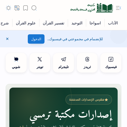
للإنضمام في مجموعتي في فيسبوك..
الدخول
فيسبوك
ثريدز
تليجرام
تويتر
شوبي
فهرس الإصدارات المحققة
إصدارات مكتبة ترمسي