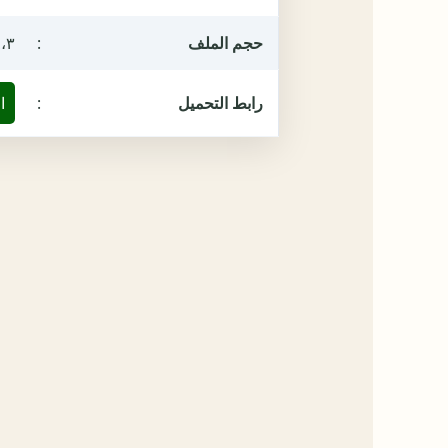
حجم الملف
:
٨،٣ ميغ
رابط التحميل
:
ا