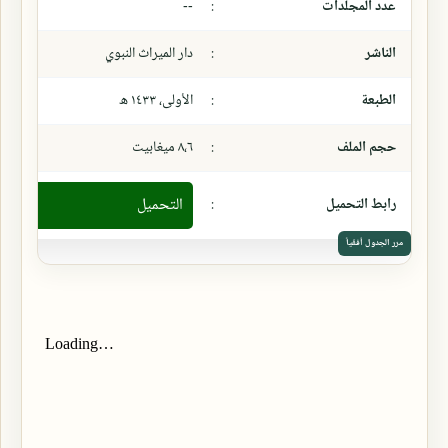
عدد المجلدات
:
--
الناشر
:
دار الميراث النبوي
الطبعة
:
الأولى، ١٤٣٣ ھ
حجم الملف
:
٨،٦ ميغابيت
رابط التحميل
:
التحميل