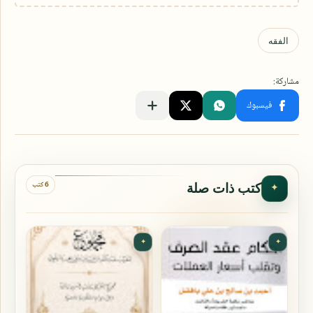
6 كتب
كتب ذات صلة
✦
✦
✦