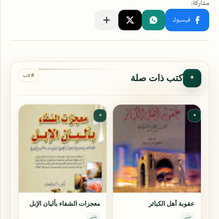
6 كتب
كتب ذات صلة
✦
✦
✦
عقوبة أهل الكبائر
معجزات الشفاء بألبان الإبل
شتى
شتى