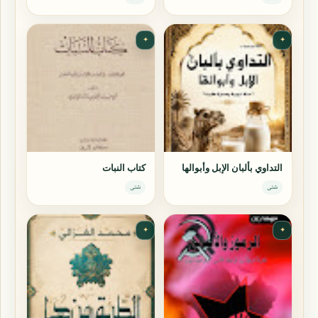
✦
✦
التداوي بألبان الإبل وأبوالها
كتاب النبات
شتى
شتى
✦
✦