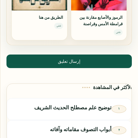
الرموز والأصابع مقارنة بين
الطريق من هنا
قرامطة الأمس وقراصنة
شتى
اليوم
شتى
إرسال تعليق
الأكثر في المشاهدة
توضيح علم مصطلح الحديث الشريف
أبواب التصوف مقاماته وآفاته