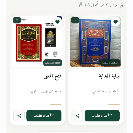
يتم عرض ٢ من أصل ٤٨ كتابا
٢
١
التصوف والتزكية
الفقه الشافعي
بداية الهداية
فتح المعين
الإمام أبو حامد الغزالي
الشيخ زين الدين المليباري
شراء الكتاب
شراء الكتاب