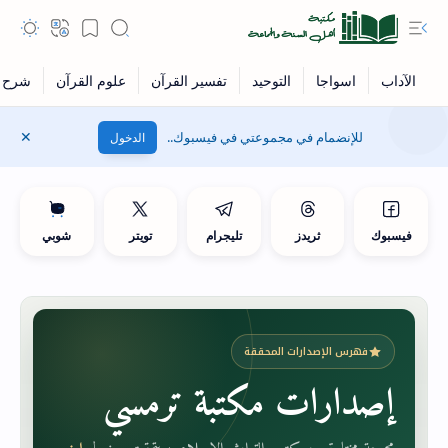
للإنضمام في مجموعتي في فيسبوك..
الدخول
فيسبوك
ثريدز
تليجرام
تويتر
شوبي
فهرس الإصدارات المحققة
إصدارات مكتبة ترمسي