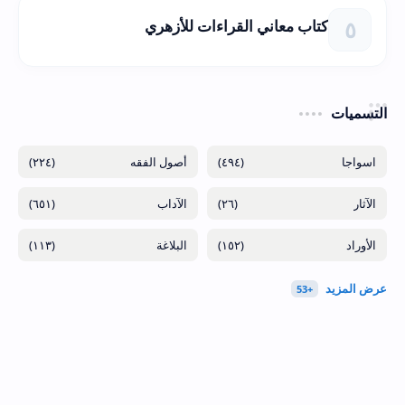
كتاب معاني القراءات للأزهري
التسميات
(٢٢٤)
(٤٩٤)
(٦٥١)
(٢٦)
(١١٣)
(١٥٢)