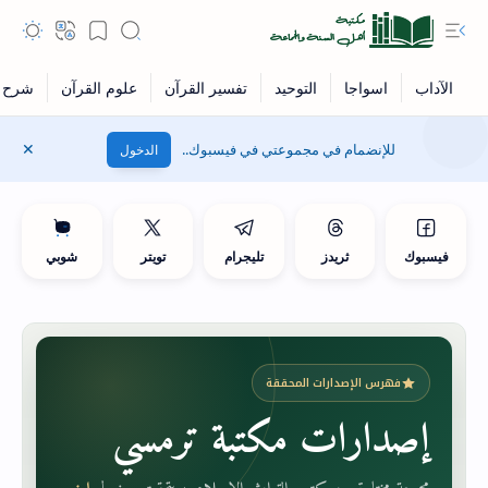
للإنضمام في مجموعتي في فيسبوك..
الدخول
فيسبوك
ثريدز
تليجرام
تويتر
شوبي
فهرس الإصدارات المحققة
إصدارات مكتبة ترمسي