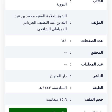
الكتاب
:
النووية
الشيخ العلامة الفقيه محمد بن عبد
المؤلف
:
الله بن عبد اللطيف الجرداني
الدمياطي الشافعي
عدد الصفحات
:
٦٤١
المحقق
:
--
عدد المجلدات
:
--
الناشر
:
دار المنهاج
الطبعة
:
السادسة، ١٤٤٣ ھ
حجم الملف
:
١٥،٦ ميغابيت