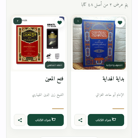
يتم عرض ٢ من أصل ٤٨ كتابا
٢
١
التصوف والتزكية
الفقه الشافعي
بداية الهداية
فتح المعين
الإمام أبو حامد الغزالي
الشيخ زين الدين المليباري
شراء الكتاب
شراء الكتاب