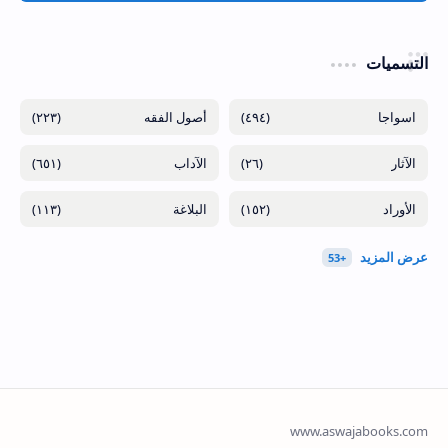
التسميات
(٢٢٣)
(٤٩٤)
(٦٥١)
(٢٦)
(١١٣)
(١٥٢)