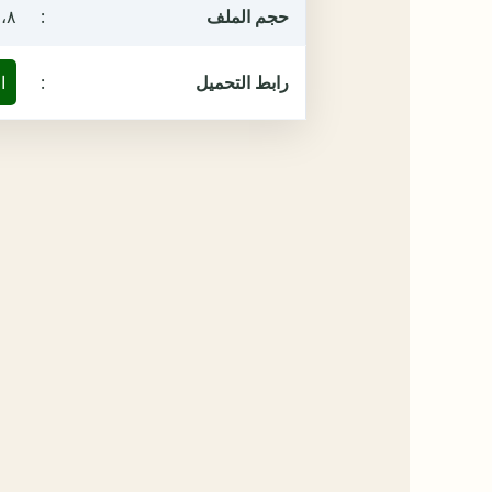
حجم الملف
:
٦،٨ ميغ
رابط التحميل
:
ا