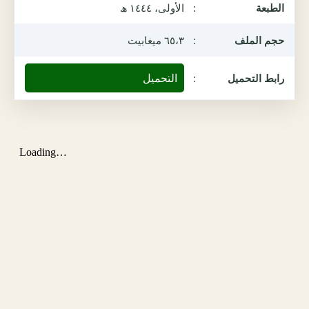
الطبعة
:
الأولى، ١٤٤٤ ھ
حجم الملف
:
٦٥،٣ ميغابيت
التحميل
رابط التحميل
: