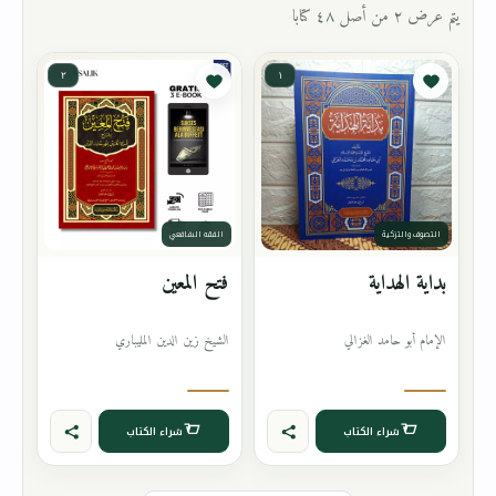
يتم عرض ٢ من أصل ٤٨ كتابا
٢
١
التصوف والتزكية
الفقه الشافعي
بداية الهداية
فتح المعين
الإمام أبو حامد الغزالي
الشيخ زين الدين المليباري
شراء الكتاب
شراء الكتاب