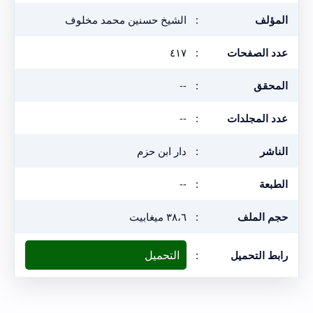
المؤلف
:
الشيخ حسنين محمد مخلوف
عدد الصفحات
:
٤١٧
المحقق
:
--
عدد المجلدات
:
--
الناشر
:
دار ابن حزم
الطبعة
:
--
حجم الملف
:
٣٨،٦ ميغابيت
التحميل
رابط التحميل
: