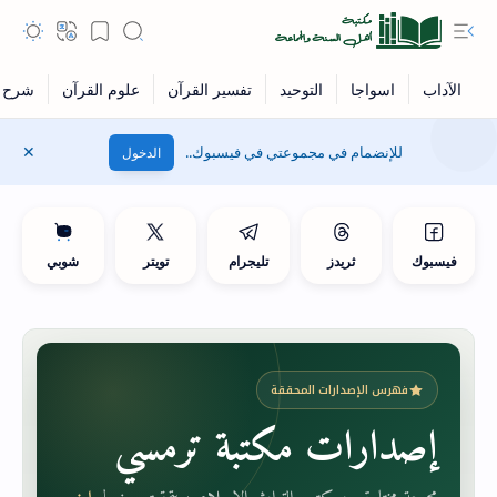
للإنضمام في مجموعتي في فيسبوك..
الدخول
فيسبوك
ثريدز
تليجرام
تويتر
شوبي
فهرس الإصدارات المحققة
إصدارات مكتبة ترمسي