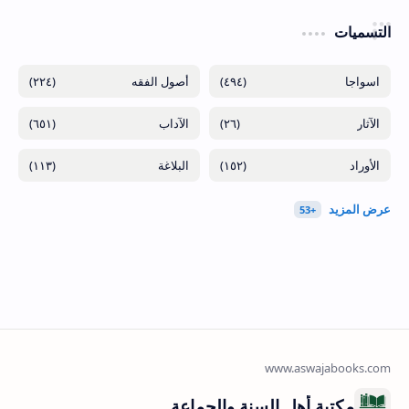
التسميات
(٢٢٤)
(٤٩٤)
(٦٥١)
(٢٦)
(١١٣)
(١٥٢)
مكتبة أهل السنة والجماعة