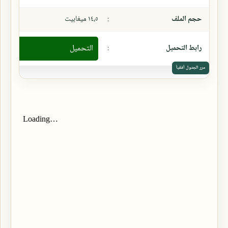
حجم الملف
:
١٤،٥ ميغابيت
رابط التحميل
:
التحميل