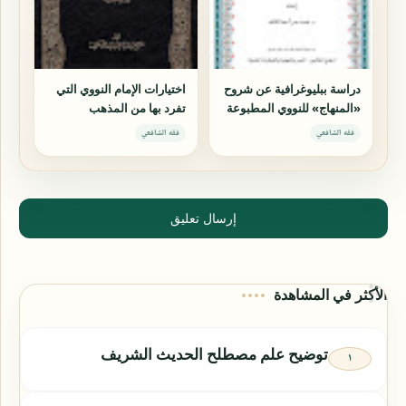
دراسة ببليوغرافية عن شروح
اختيارات الإمام النووي التي
«المنهاج» للنووي المطبوعة
تفرد بها من المذهب
والمخطوطة والمفقودة
الشافعي دراسة مقارنة
فقه الشافعي
فقه الشافعي
إرسال تعليق
الأكثر في المشاهدة
توضيح علم مصطلح الحديث الشريف