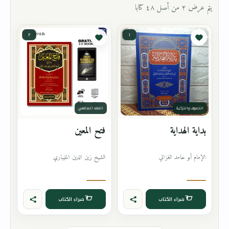
يتم عرض ٢ من أصل ٤٨ كتابا
٢
١
التصوف والتزكية
الفقه الشافعي
بداية الهداية
فتح المعين
الإمام أبو حامد الغزالي
الشيخ زين الدين المليباري
شراء الكتاب
شراء الكتاب