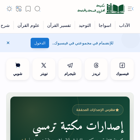
للإنضمام في مجموعتي في فيسبوك..
الدخول
فيسبوك
ثريدز
تليجرام
تويتر
شوبي
فهرس الإصدارات المحققة
إصدارات مكتبة ترمسي