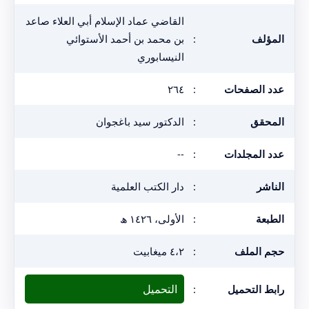
القاضي عماد الإسلام أبي العلاء صاعد
المؤلف
:
بن محمد بن أحمد الأستوائي
النيسابوري
عدد الصفحات
:
٢٦٤
المحقق
:
الدكتور سيد باغجوان
عدد المجلدات
:
--
الناشر
:
دار الكتب العلمية
الطبعة
:
الأولى، ١٤٢٦ ھ
حجم الملف
:
٤،٢ ميغابيت
التحميل
رابط التحميل
: