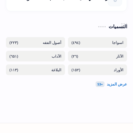
التسميات
(٢٢٣)
(٤٩٤)
(٦٥١)
(٢٦)
(١١٣)
(١٥٢)