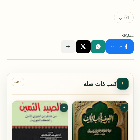
٦ كتب
كتب ذات صلة
✦
✦
✦