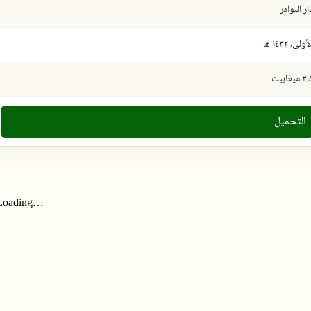
ار النوادر
أولى، ١٤٣٢ ھ
 ميغابيت
التحميل