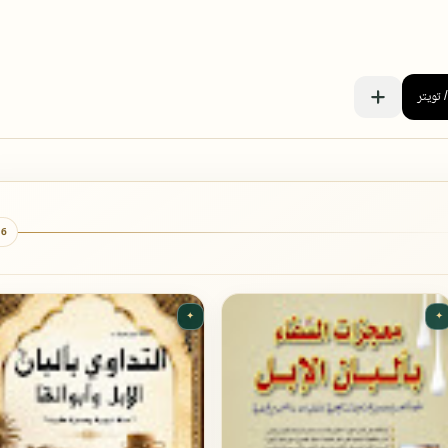
6 كتب
✦
✦