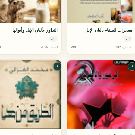
معجزات الشفاء بألبان الإبل
التداوي بألبان الإبل وأبوالها
شتى
شتى
أغسطس 2026
PDF
أغسطس 2026
F
✦
✦