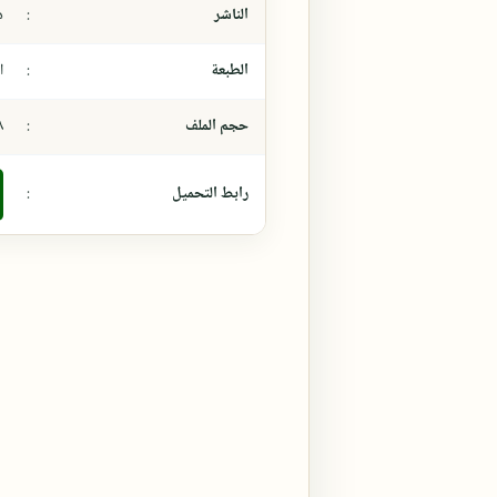
الناشر
:
د
الطبعة
:
ال
حجم الملف
:
٣،٨
رابط التحميل
: