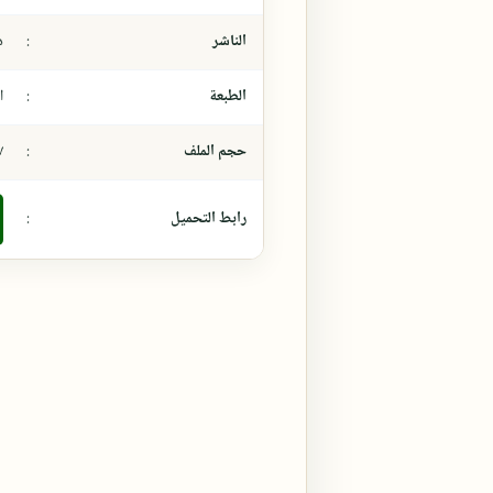
الناشر
:
د
الطبعة
:
ال
حجم الملف
:
،٧
رابط التحميل
: