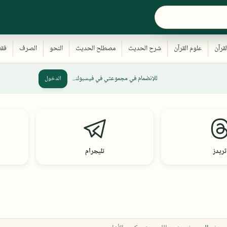
للإنضمام في مجموعتي في فيسبوك..
الدخول
ثريدز
تليجرام