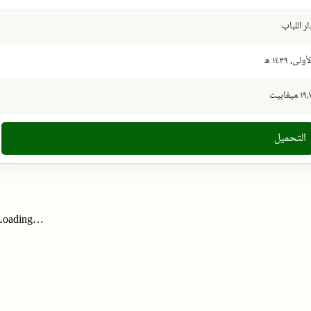
ار اللباب
أولى، ١٤٣٩ ھ
١٩ ميغابيت
التحميل