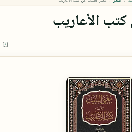
النحو
ية
 كتب الأعاريب