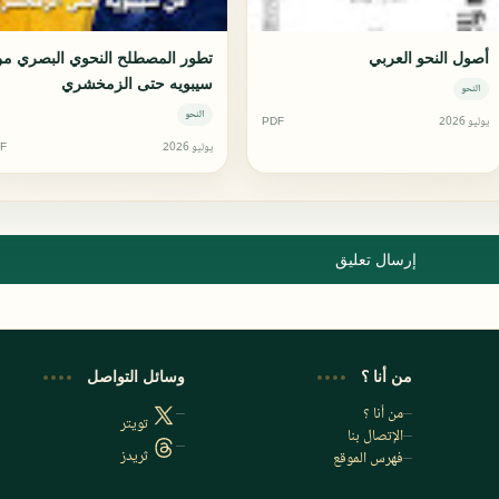
أصول النحو العربي
تطور المصطلح النحوي البصري م
سيبويه حتى الزمخشري
النحو
النحو
يوليو 2026
PDF
يوليو 2026
F
إرسال تعليق
من أنا ؟
وسائل التواصل
من أنا ؟
تويتر
الإتصال بنا
ثريدز
فهرس الموقع