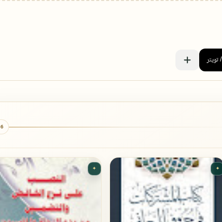
6 كتب
✦
✦