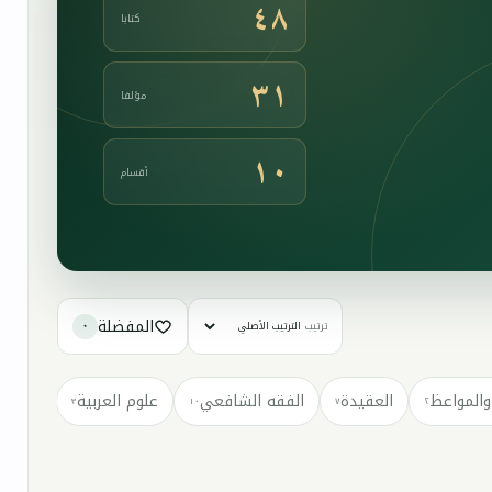
٤٨
كتابا
٣١
مؤلفا
١٠
أقسام
المفضلة
ترتيب
٠
والمواعظ
العقيدة
الفقه الشافعي
علوم العربية
كتب مت
٣
١٠
٧
٢