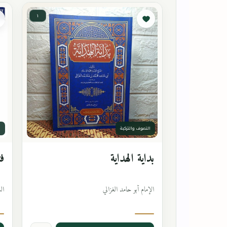
١
التصوف والتزكية
ا
بداية الهداية
فت
الإمام أبو حامد الغزالي
ال