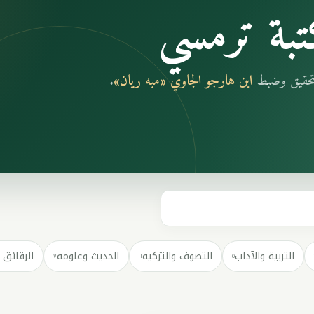
بة ترمسي
بتحقيق وضبط
ابن هارجو الجاوي «مبه ريان»
.
التربية والآداب
التصوف والتزكية
الحديث وعلومه
الرقائق 
٧
٦
٥