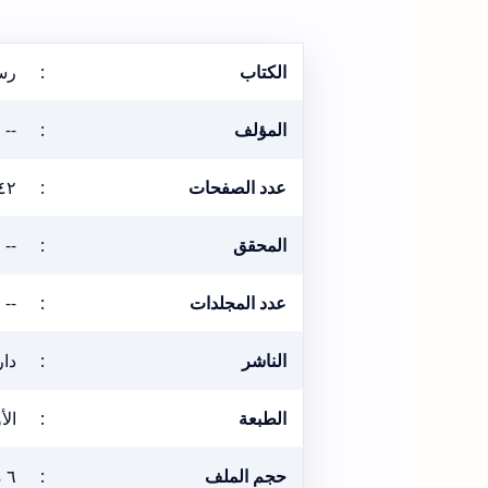
الكتاب
:
رس
المؤلف
:
--
عدد الصفحات
:
٤٢
المحقق
:
--
عدد المجلدات
:
--
الناشر
:
دار
الطبعة
:
الأول
حجم الملف
:
٦ ميغابيت