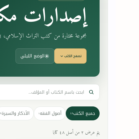
إصدارات مكت
مجموعة مختارة من كتب التراث الإسلامي، 
الوضع الليلي
تصفح الكتب
جميع الكتب
أصول الفقه
الأذكار والسيرة
٣
١
٤٨
يتم عرض ٢ من أصل ٤٨ كتابا