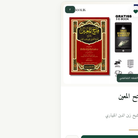
٢
لفقه الشافعي
ح المعين
شيخ زين الدين المليباري