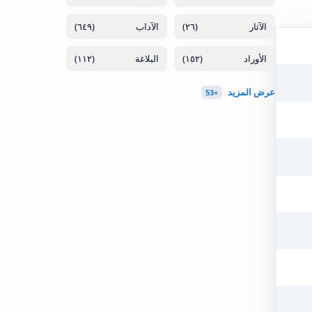
(٦٤٩)
(٢٦)
(١١٢)
(١٥٢)