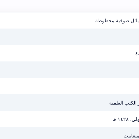
ائل صوفية مخطوطة
٤
 الكتب العلمية
ى، ١٤٢٨ ھ