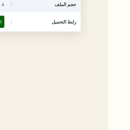
حجم الملف
:
٨ ميغابيت
رابط التحميل
:
ا