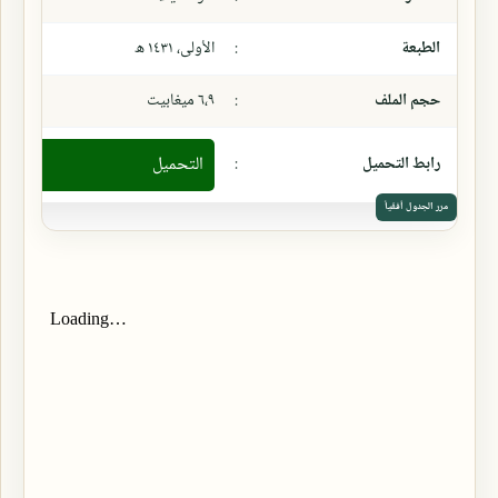
الطبعة
:
الأولى، ١٤٣١ ھ
حجم الملف
:
٦،٩ ميغابيت
رابط التحميل
:
التحميل