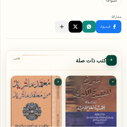
6 كتب
كتب ذات صلة
✦
✦
✦